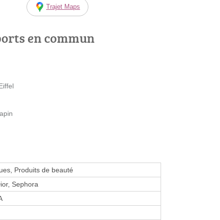
Trajet Maps
ports en commun
iffel
Papin
es, Produits de beauté
ior, Sephora
A