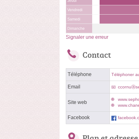
Jeudi
Vendredi
Samedi
Dimanche
Signaler une erreur
Contact
Téléphone
Téléphoner a
Email
ccornuⓐse
www.sepho
Site web
www.chanel
Facebook
facebook.
Plan et adresse