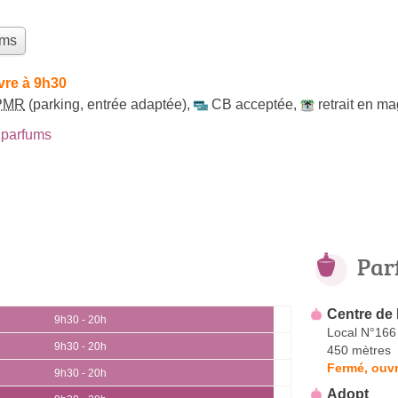
ums
vre à 9h30
PMR
(parking, entrée adaptée)
,
CB acceptée
,
retrait en m
parfums
Par
Centre de
9h30 - 20h
Local N°166
9h30 - 20h
450 mètres
Fermé, ouvr
9h30 - 20h
Adopt