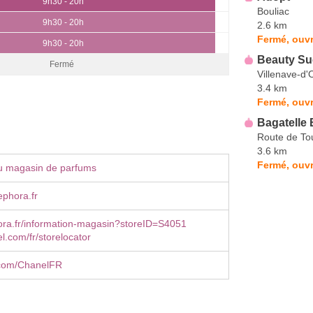
9h30 - 20h
Bouliac
9h30 - 20h
2.6 km
Fermé, ouvr
9h30 - 20h
Beauty Su
Fermé
Villenave-d'
3.4 km
Fermé, ouvr
Bagatelle
Route de To
3.6 km
Fermé, ouvr
u magasin de parfums
phora.fr
ra.fr/information-magasin?storeID=S4051
.com/fr/storelocator
com/ChanelFR