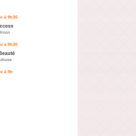
e à 9h30
ccess
Ornon
e à 9h30
 Beauté
ulouse
e à 9h