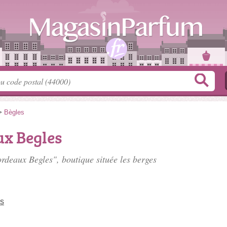
>
Bègles
x Begles
ordeaux Begles", boutique située
les berges
ns