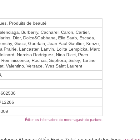
es, Produits de beauté
alenciaga, Burberry, Cacharel, Caron, Cartier,
Clarins, Dior, Dolce&Gabbana, Elie Saab, Escada,
venchy, Gucci, Guerlain, Jean Paul Gaultier, Kenzo,
La Prairie, Lancaster, Lanvin, Lolita Lempicka, Marc
olinard, Narciso Rodriguez, Nina Ricci, Paco
Reminiscence, Rochas, Sephora, Sisley, Tartine
at, Valentino, Versace, Yves Saint Laurent
A
8602538
712286
2009
Éditer les informations de mon magasin de parfums
ulouse Blagnac Allée Emile Zola" en partant des liens :
parfum