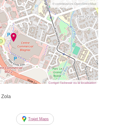
© contributeurs OpenStreetMap
Corriger l’adresse ou la localisation
 Zola
Trajet Maps