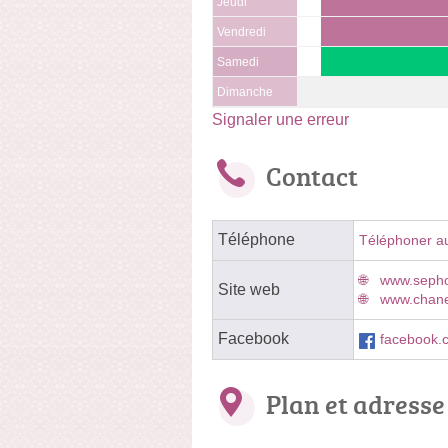
Jeudi
Vendredi
Samedi
Dimanche
Signaler une erreur
Contact
Téléphone
Téléphoner a
www.sepho
Site web
www.chanel
Facebook
facebook
Plan et adresse