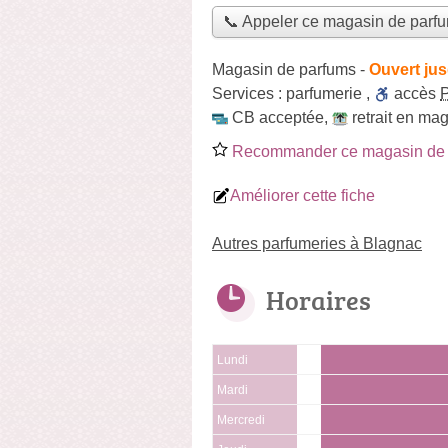
📞 Appeler ce magasin de parf
Magasin de parfums
-
Ouvert ju
Services :
parfumerie
,
accès
CB acceptée
,
retrait en ma
Recommander ce magasin de 
Améliorer cette fiche
Autres parfumeries à Blagnac
Horaires
Lundi
Mardi
Mercredi