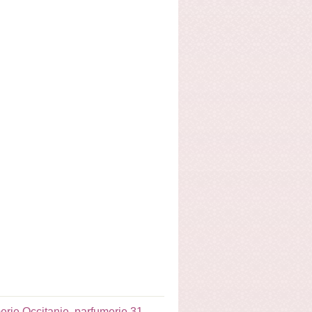
erie Occitanie
,
parfumerie 31
,