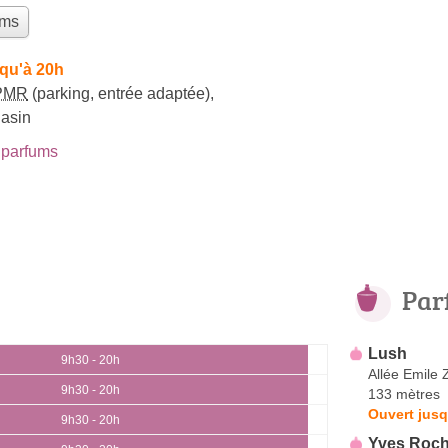
ums
squ'à 20h
PMR
(parking, entrée adaptée)
,
gasin
parfums
Par
Lush
9h30 - 20h
Allée Emile 
9h30 - 20h
133 mètres
Ouvert jusq
9h30 - 20h
Yves Roch