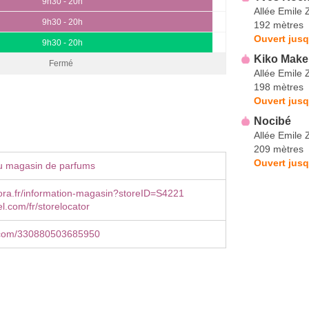
9h30 - 20h
Allée Emile 
9h30 - 20h
192 mètres
Ouvert jusq
9h30 - 20h
Kiko Make
Fermé
Allée Emile 
198 mètres
Ouvert jusq
Nocibé
Allée Emile 
209 mètres
Ouvert jusq
u magasin de parfums
ra.fr/information-magasin?storeID=S4221
.com/fr/storelocator
.com/330880503685950