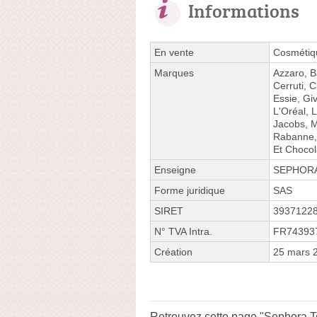
Informations
En vente
Cosmétiqu
Marques
Azzaro, B
Cerruti, 
Essie, Gi
L'Oréal, 
Jacobs, M
Rabanne, 
Et Chocol
Enseigne
SEPHOR
Forme juridique
SAS
SIRET
3937122
N° TVA Intra.
FR74393
Création
25 mars 
Retrouvez cette page "Sephora To