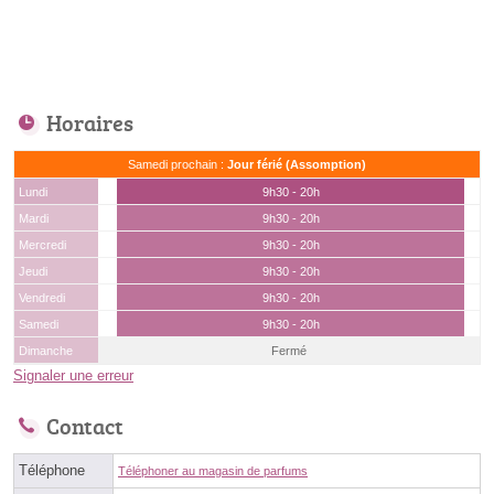
Horaires
Samedi prochain :
Jour férié (Assomption)
Lundi
9h30 - 20h
Mardi
9h30 - 20h
Mercredi
9h30 - 20h
Jeudi
9h30 - 20h
Vendredi
9h30 - 20h
Samedi
9h30 - 20h
Dimanche
Fermé
Signaler une erreur
Contact
Téléphone
Téléphoner au magasin de parfums