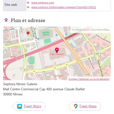
www.sephora.com
Site web
www.sephora.fr/information-magasin?storeID=S5511
Plan et adresse
© contributeurs OpenStreetMap
Corriger l’adresse ou la localisation
Sephora Nimes Galerie
Mall Centre Commercial Cap 400 avenue Claude Baillet
30900 Nîmes
Trajet Waze
Trajet Maps