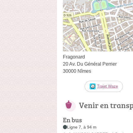
Fragonard
20 Av. Du Général Perrier
30000 Nîmes
Trajet Waze
Venir en trans
En bus
Ligne 7, à 94 m