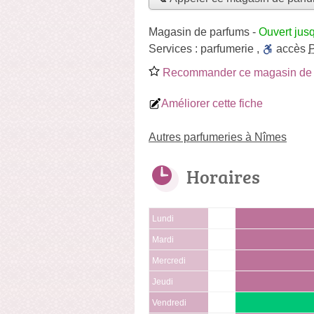
Magasin de parfums
-
Ouvert jus
Services :
parfumerie
,
accès
Recommander ce magasin de 
Améliorer cette fiche
Autres parfumeries à Nîmes
Horaires
Lundi
Mardi
Mercredi
Jeudi
Vendredi