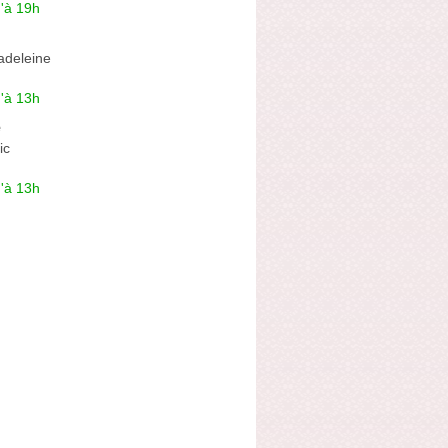
'à 19h
adeleine
'à 13h
e
ic
'à 13h