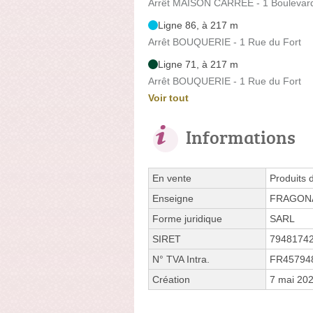
Arrêt MAISON CARREE - 1 Boulevar
Ligne 86, à 217 m
Arrêt BOUQUERIE - 1 Rue du Fort
Ligne 71, à 217 m
Arrêt BOUQUERIE - 1 Rue du Fort
Voir tout
Informations
En vente
Produits 
Enseigne
FRAGON
Forme juridique
SARL
SIRET
7948174
N° TVA Intra.
FR45794
Création
7 mai 20