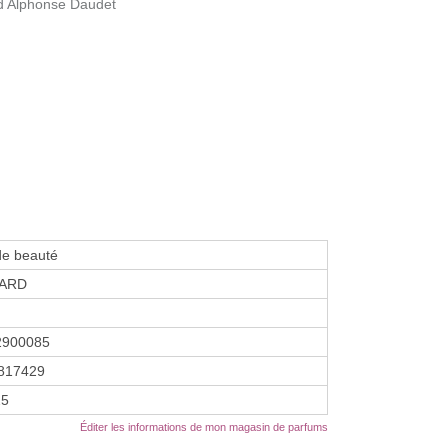
d Alphonse Daudet
de beauté
ARD
2900085
817429
25
Éditer les informations de mon magasin de parfums