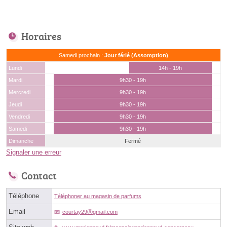
Horaires
Samedi prochain :
Jour férié (Assomption)
Lundi
14h - 19h
Mardi
9h30 - 19h
Mercredi
9h30 - 19h
Jeudi
9h30 - 19h
Vendredi
9h30 - 19h
Samedi
9h30 - 19h
Dimanche
Fermé
Signaler une erreur
Contact
Téléphone
Téléphoner au magasin de parfums
Email
courtay29ⓐgmail.com