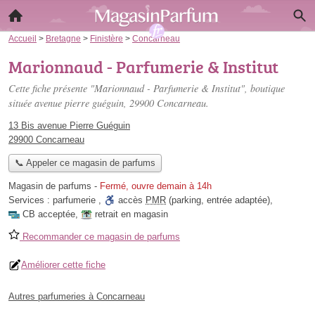
Accueil
>
Bretagne
>
Finistère
>
Concarneau
Marionnaud - Parfumerie & Institut
Cette fiche présente "Marionnaud - Parfumerie & Institut", boutique
située
avenue pierre guéguin
, 29900 Concarneau.
13 Bis avenue Pierre Guéguin
29900 Concarneau
📞 Appeler ce magasin de parfums
Magasin de parfums
-
Fermé, ouvre demain à 14h
Services :
parfumerie
,
accès
PMR
(parking, entrée adaptée)
,
CB acceptée
,
retrait en magasin
Recommander ce magasin de parfums
Améliorer cette fiche
Autres parfumeries à Concarneau