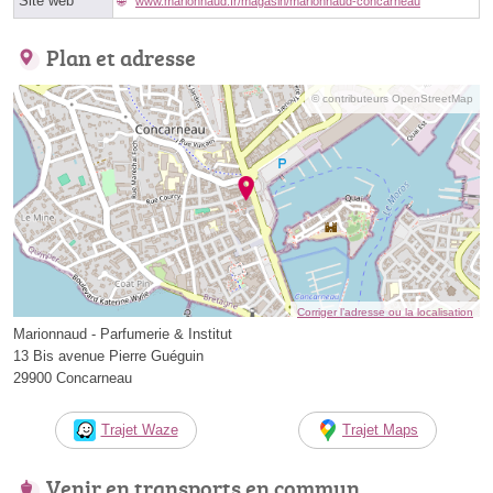
Site web
www.marionnaud.fr/magasin/marionnaud-concarneau
Plan et adresse
© contributeurs OpenStreetMap
Corriger l’adresse ou la localisation
Marionnaud - Parfumerie & Institut
13 Bis avenue Pierre Guéguin
29900 Concarneau
Trajet Waze
Trajet Maps
Venir en transports en commun