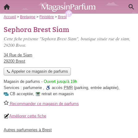
Accueil
>
Bretagne
>
Finistère
>
Brest
Sephora Brest Siam
Cette fiche présente "Sephora Brest Siam", boutique située
rue de siam
,
29200 Brest.
34 Rue de Siam
29200 Brest
📞 Appeler ce magasin de parfums
Magasin de parfums
-
Ouvert jusqu'à 19h
Services :
parfumerie
,
accès
PMR
(parking, entrée adaptée)
,
CB acceptée
,
retrait en magasin
Recommander ce magasin de parfums
Améliorer cette fiche
Autres parfumeries à Brest