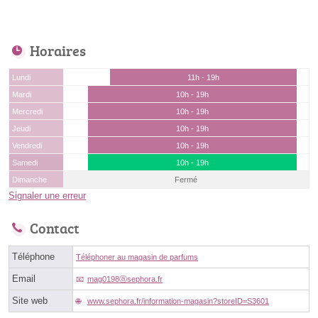
Horaires
Lundi
11h - 19h
Mardi
10h - 19h
Mercredi
10h - 19h
Jeudi
10h - 19h
Vendredi
10h - 19h
Samedi
10h - 19h
Dimanche
Fermé
Signaler une erreur
Contact
Téléphone
Téléphoner au magasin de parfums
Email
mag0198ⓐsephora.fr
Site web
www.sephora.fr/information-magasin?storeID=S3601