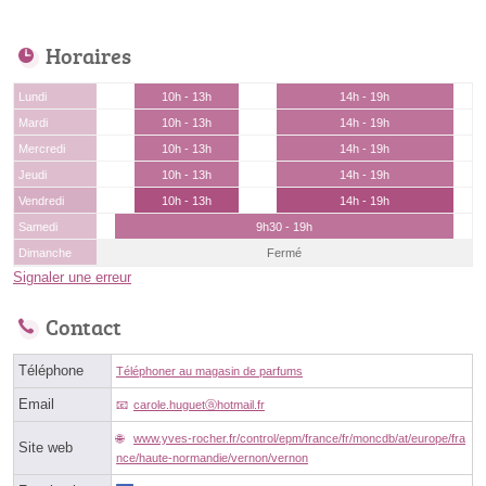
Horaires
Lundi
10h - 13h
14h - 19h
Mardi
10h - 13h
14h - 19h
Mercredi
10h - 13h
14h - 19h
Jeudi
10h - 13h
14h - 19h
Vendredi
10h - 13h
14h - 19h
Samedi
9h30 - 19h
Dimanche
Fermé
Signaler une erreur
Contact
Téléphone
Téléphoner au magasin de parfums
Email
carole.huguetⓐhotmail.fr
www.yves-rocher.fr/control/epm/france/fr/moncdb/at/europe/fra
Site web
nce/haute-normandie/vernon/vernon