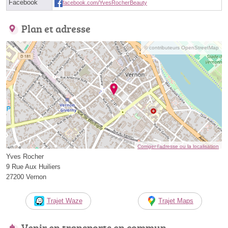
Facebook
facebook.com/YvesRocherBeauty
Plan et adresse
© contributeurs OpenStreetMap
Corriger l’adresse ou la localisation
Yves Rocher
9 Rue Aux Huiliers
27200 Vernon
Trajet Waze
Trajet Maps
Venir en transports en commun