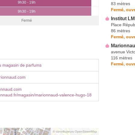
9h30 - 19h
83 mètres
Fermé, ouvr
9h30 - 19h
Institut L
Fermé
Place Répub
86 mètres
Fermé, ouvr
Marionnau
avenue Vict
116 mètres
Fermé, ouvr
u magasin de parfums
ionnaud.com
onnaud.com
nnaud.fr/magasin/marionnaud-valence-hugo-18
© contributeurs OpenStreetMap