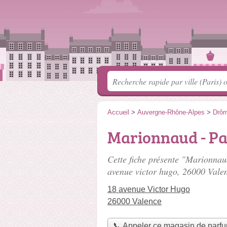
Accueil
>
Auvergne-Rhône-Alpes
>
Drô
Marionnaud - Pa
Cette fiche présente "Marionnaud
avenue victor hugo
, 26000 Vale
18 avenue Victor Hugo
26000 Valence
📞 Appeler ce magasin de parf