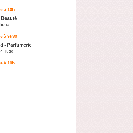
e à 10h
M Beauté
lique
e à 9h30
d - Parfumerie
or Hugo
e à 10h