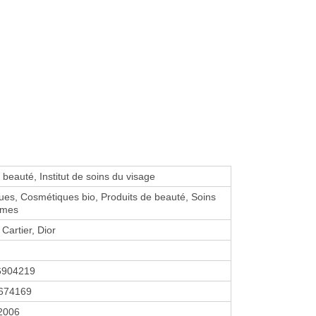
e beauté, Institut de soins du visage
es, Cosmétiques bio, Produits de beauté, Soins
mmes
Cartier, Dior
6904219
674169
 2006