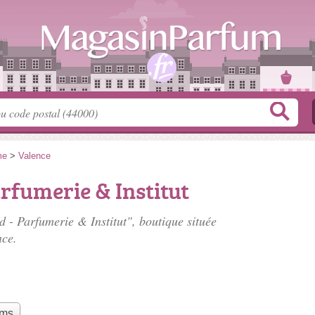
me
>
Valence
rfumerie & Institut
 - Parfumerie & Institut", boutique située
nce.
ums