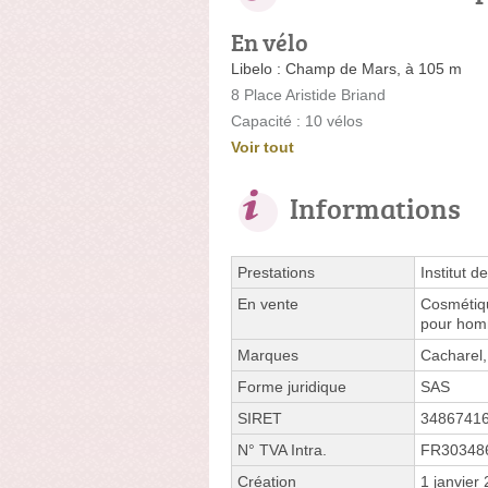
En vélo
Libelo : Champ de Mars, à 105 m
8 Place Aristide Briand
Capacité : 10 vélos
Voir tout
Informations
Prestations
Institut d
En vente
Cosmétiqu
pour ho
Marques
Cacharel, 
Forme juridique
SAS
SIRET
3486741
N° TVA Intra.
FR30348
Création
1 janvier