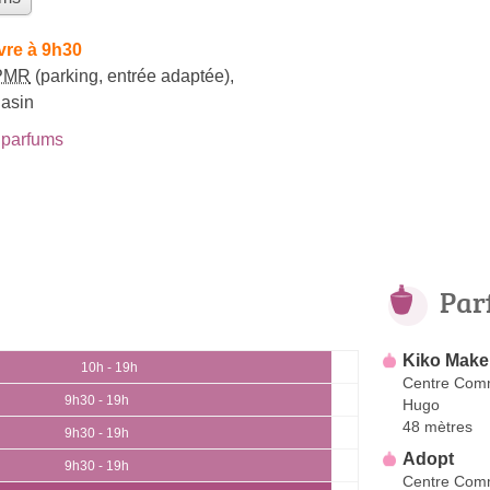
vre à 9h30
PMR
(parking, entrée adaptée)
,
gasin
parfums
Par
Kiko Make
10h - 19h
Centre Comm
9h30 - 19h
Hugo
48 mètres
9h30 - 19h
Adopt
9h30 - 19h
Centre Comm