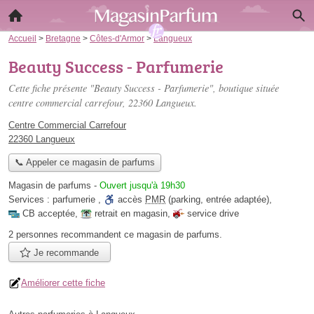
Accueil
>
Bretagne
>
Côtes-d'Armor
>
Langueux
Beauty Success - Parfumerie
Cette fiche présente "Beauty Success - Parfumerie", boutique située
centre commercial carrefour
, 22360 Langueux.
Centre Commercial Carrefour
22360 Langueux
📞 Appeler ce magasin de parfums
Magasin de parfums
-
Ouvert jusqu'à 19h30
Services :
parfumerie
,
accès
PMR
(parking, entrée adaptée)
,
CB acceptée
,
retrait en magasin
,
service drive
2 personnes
recommandent
ce magasin de parfums.
Je recommande
Améliorer cette fiche