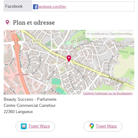
Facebook
facebook.com/Dior
Plan et adresse
© contributeurs OpenStreetMap
Corriger l’adresse ou la localisation
Beauty Success - Parfumerie
Centre Commercial Carrefour
22360 Langueux
Trajet Waze
Trajet Maps