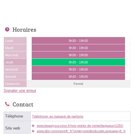
Horaires
Lundi
9h30 - 19h30
Mardi
9h30 - 19h30
Mercredi
9h30 - 19h30
Jeudi
9h30 - 19h30
Vendredi
9h30 - 19h30
Samedi
9h30 - 19h30
Dimanche
Fermé
Signaler une erreur
Contact
Téléphone
Téléphoner au magasin de parfums
www.beautysuccess.fr/nos-points-de-vente/langueux/1292/
Site web
www.dior.com/store/fr_fr?origin=onedior&codeLanguage=fr_fr