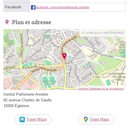
Facebook
facebook.com/centredebeaute.annette
Plan et adresse
© contributeurs OpenStreetMap
Corriger l’adresse ou la localisation
Institut Parfumerie Annette
65 avenue Charles de Gaulle
19300 Égletons
Trajet Waze
Trajet Maps