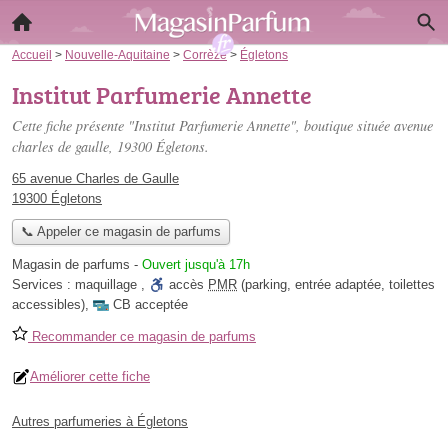
Accueil
>
Nouvelle-Aquitaine
>
Corrèze
>
Égletons
Institut Parfumerie Annette
Cette fiche présente "Institut Parfumerie Annette", boutique située
avenue
charles de gaulle
, 19300 Égletons.
65 avenue Charles de Gaulle
19300 Égletons
📞 Appeler ce magasin de parfums
Magasin de parfums
-
Ouvert jusqu'à 17h
Services :
maquillage
,
accès
PMR
(parking, entrée adaptée, toilettes
accessibles)
,
CB acceptée
Recommander ce magasin de parfums
Améliorer cette fiche
Autres parfumeries à Égletons