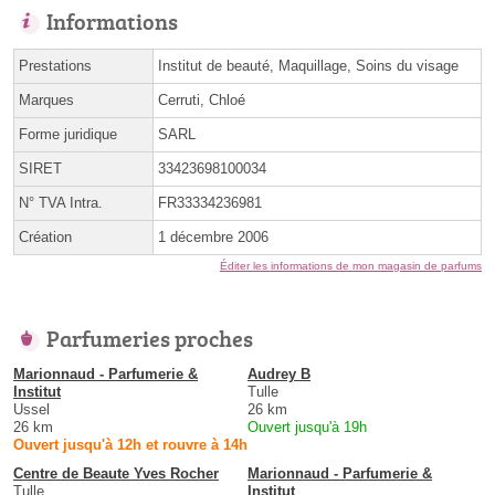
Informations
Prestations
Institut de beauté, Maquillage, Soins du visage
Marques
Cerruti, Chloé
Forme juridique
SARL
SIRET
33423698100034
N° TVA Intra.
FR33334236981
Création
1 décembre 2006
Éditer les informations de mon magasin de parfums
Parfumeries proches
Marionnaud - Parfumerie &
Audrey B
Institut
Tulle
Ussel
26 km
26 km
Ouvert jusqu'à 19h
Ouvert jusqu'à 12h et rouvre à 14h
Centre de Beaute Yves Rocher
Marionnaud - Parfumerie &
Tulle
Institut