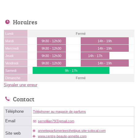
Horaires
Lundi
Fermé
Mardi
9h30 - 12h30
14h - 19h
Mercredi
9h30 - 12h30
14h - 19h
Jeudi
9h30 - 12h30
14h - 17h
Vendredi
9h30 - 12h30
14h - 19h
Samedi
9h - 17h
Dimanche
Fermé
Signaler une erreur
Contact
Téléphone
Téléphoner au magasin de parfums
Email
serrelilian79ⓐgmail.com
annetteparfumerieesthetique.site-solocal.com
Site web
www.centre-beaute-annette.com