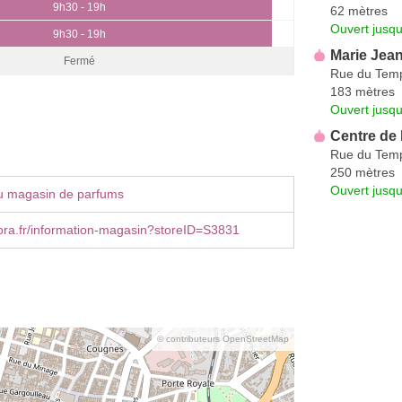
9h30 - 19h
62 mètres
Ouvert jusqu
9h30 - 19h
Marie Jea
Fermé
Rue du Tem
183 mètres
Ouvert jusqu
Centre de
Rue du Tem
250 mètres
Ouvert jusqu
u magasin de parfums
ra.fr/information-magasin?storeID=S3831
© contributeurs OpenStreetMap