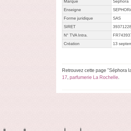
Marque
Sephora
Enseigne
SEPHOR
Forme juridique
SAS
SIRET
3937122
N° TVA Intra.
FR74393
Création
13 septe
Retrouvez cette page "Séphora la
17
,
parfumerie La Rochelle
.