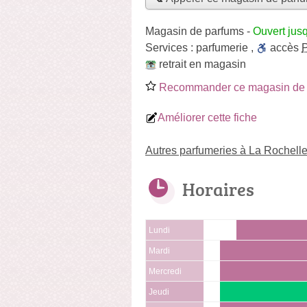
Magasin de parfums
-
Ouvert jus
Services :
parfumerie
,
accès
retrait en magasin
Recommander ce magasin de 
Améliorer cette fiche
Autres parfumeries à La Rochell
Horaires
Lundi
Mardi
Mercredi
Jeudi