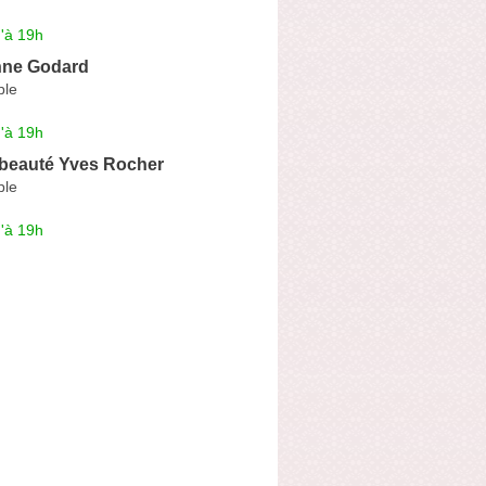
'à 19h
nne Godard
ple
'à 19h
 beauté Yves Rocher
ple
'à 19h