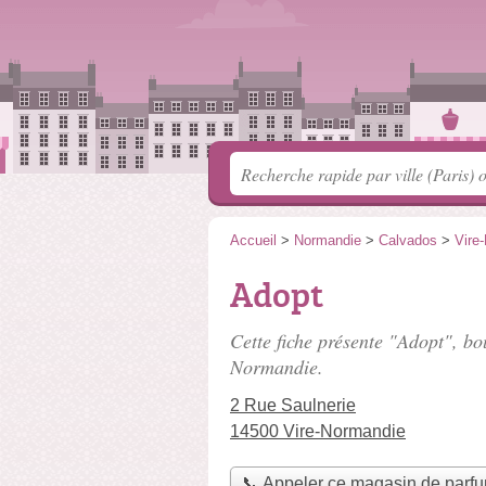
Accueil
>
Normandie
>
Calvados
>
Vire
Adopt
Cette fiche présente "Adopt", bo
Normandie.
2 Rue Saulnerie
14500 Vire-Normandie
📞 Appeler ce magasin de parf