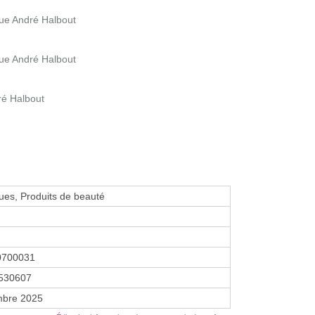
Rue André Halbout
Rue André Halbout
ré Halbout
es, Produits de beauté
0700031
530607
mbre 2025