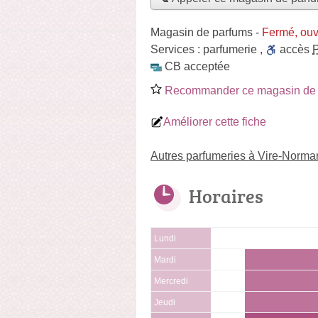
Magasin de parfums
-
Fermé, ouv
Services :
parfumerie
,
accès
CB acceptée
Recommander ce magasin de 
Améliorer cette fiche
Autres parfumeries à Vire-Norma
Horaires
Lundi
Mardi
Mercredi
Jeudi