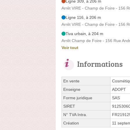
Ligne 309, à 206 m
Arrêt VIRE - Champ de Foire - 156 
Ligne 116, à 206 m
Arrêt VIRE - Champ de Foire - 156 
Tiva urbain, à 204 m
Arrêt Champ de Foire - 156 Rue And
Voir tout
Informations
En vente
Cosmétiqu
Enseigne
ADOPT
Forme juridique
SAS
SIRET
9125306
N° TVA Intra.
FR21912
Création
11 septe