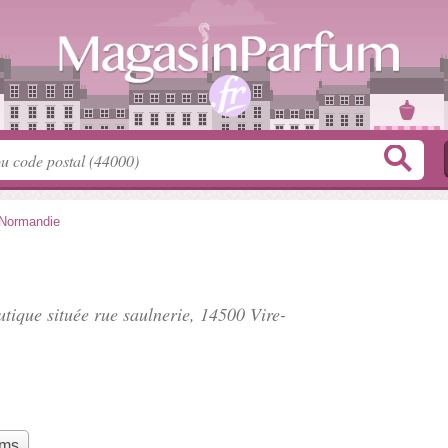
-Normandie
utique située
rue saulnerie
, 14500 Vire-
ums