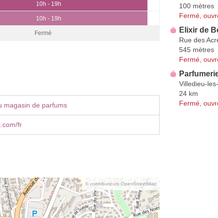
10h - 19h
100 mètres
Fermé, ouvr
10h - 19h
Elixir de 
Fermé
Rue des Acr
545 mètres
Fermé, ouvr
Parfumerie
Villedieu-le
24 km
Fermé, ouvr
u magasin de parfums
.com/fr
© contributeurs OpenStreetMap