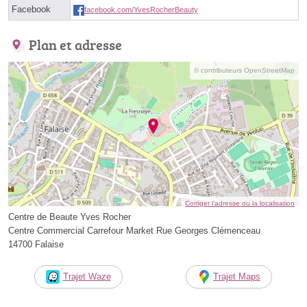
Facebook
facebook.com/YvesRocherBeauty
Plan et adresse
© contributeurs OpenStreetMap
Corriger l’adresse ou la localisation
Centre de Beaute Yves Rocher
Centre Commercial Carrefour Market Rue Georges Clémenceau
14700 Falaise
Trajet Waze
Trajet Maps