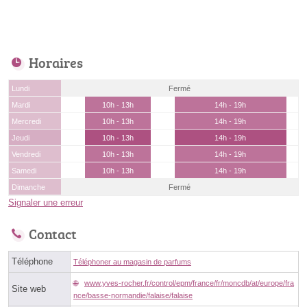
Horaires
Lundi
Fermé
Mardi
10h - 13h
14h - 19h
Mercredi
10h - 13h
14h - 19h
Jeudi
10h - 13h
14h - 19h
Vendredi
10h - 13h
14h - 19h
Samedi
10h - 13h
14h - 19h
Dimanche
Fermé
Signaler une erreur
Contact
Téléphone
Téléphoner au magasin de parfums
www.yves-rocher.fr/control/epm/france/fr/moncdb/at/europe/fra
Site web
nce/basse-normandie/falaise/falaise