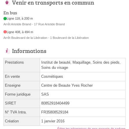
Venir en transports en commun
En bus
Ligne 118, à 200 m
Arrêt Aristide Briand - 17 Rue Aristide Briand
Ligne 408, à 494 m
Arrêt Boulevard de la Libération - 1 Boulevard de la Libération
Informations
Prestations
Institut de beauté, Maquillage, Soins des pieds,
Soins du visage
En vente
Cosmétiques
Enseigne
Centre de Beaute Yves Rocher
Forme juridique
SAS
SIRET
80852918404499
N° TVA Intra.
FR35808529184
Création
1 janvier 2016
Éditer les informations de mon magasin de parfums