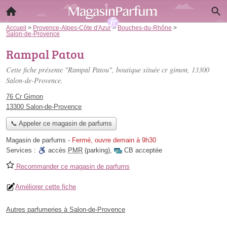
Accueil
>
Provence-Alpes-Côte d'Azur
>
Bouches-du-Rhône
>
Salon-de-Provence
Rampal Patou
Cette fiche présente "Rampal Patou", boutique située
cr gimon
, 13300
Salon-de-Provence.
76 Cr Gimon
13300 Salon-de-Provence
📞 Appeler ce magasin de parfums
Magasin de parfums
-
Fermé, ouvre demain à 9h30
Services :
accès
PMR
(parking)
,
CB acceptée
Recommander ce magasin de parfums
Améliorer cette fiche
Autres parfumeries à Salon-de-Provence