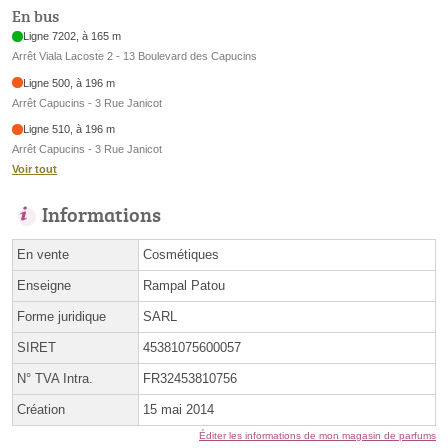
En bus
Ligne 7202, à 165 m
Arrêt Viala Lacoste 2 - 13 Boulevard des Capucins
Ligne 500, à 196 m
Arrêt Capucins - 3 Rue Janicot
Ligne 510, à 196 m
Arrêt Capucins - 3 Rue Janicot
Voir tout
Informations
En vente
Cosmétiques
Enseigne
Rampal Patou
Forme juridique
SARL
SIRET
45381075600057
N° TVA Intra.
FR32453810756
Création
15 mai 2014
Éditer les informations de mon magasin de parfums