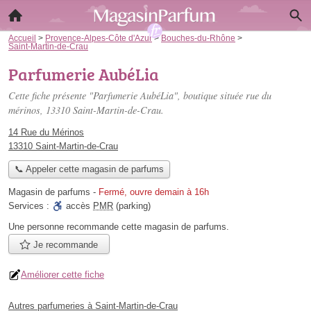
Accueil
>
Provence-Alpes-Côte d'Azur
>
Bouches-du-Rhône
>
Saint-Martin-de-Crau
Parfumerie AubéLia
Cette fiche présente "Parfumerie AubéLia", boutique située
rue du
mérinos
, 13310 Saint-Martin-de-Crau.
14 Rue du Mérinos
13310 Saint-Martin-de-Crau
📞 Appeler cette magasin de parfums
Magasin de parfums
-
Fermé, ouvre demain à 16h
Services :
accès
PMR
(parking)
Une personne
recommande
cette magasin de parfums.
Je recommande
Améliorer cette fiche
Autres parfumeries à Saint-Martin-de-Crau