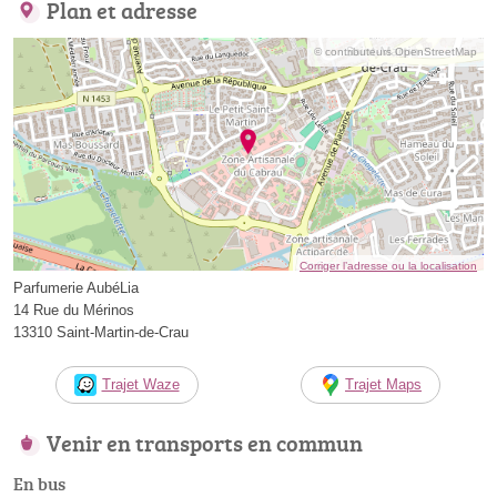
Plan et adresse
© contributeurs OpenStreetMap
Corriger l’adresse ou la localisation
Parfumerie AubéLia
14 Rue du Mérinos
13310 Saint-Martin-de-Crau
Trajet Waze
Trajet Maps
Venir en transports en commun
En bus