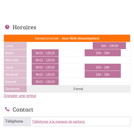
Horaires
Samedi prochain :
Jour férié (Assomption)
Lundi
16h - 19h30
Mardi
9h15 - 12h15
15h - 19h
Mercredi
9h15 - 12h15
Jeudi
9h15 - 12h15
15h - 19h
Vendredi
9h15 - 12h15
15h - 19h
Samedi
9h15 - 12h15
Dimanche
Fermé
Signaler une erreur
Contact
Téléphone
Téléphoner à la magasin de parfums