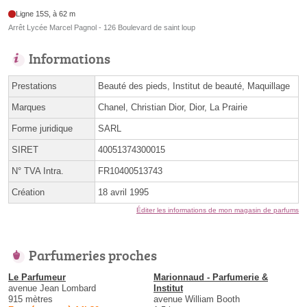
Ligne 15S, à 62 m
Arrêt Lycée Marcel Pagnol - 126 Boulevard de saint loup
Informations
Prestations
Beauté des pieds, Institut de beauté, Maquillage
Marques
Chanel, Christian Dior, Dior, La Prairie
Forme juridique
SARL
SIRET
40051374300015
N° TVA Intra.
FR10400513743
Création
18 avril 1995
Éditer les informations de mon magasin de parfums
Parfumeries proches
Le Parfumeur
Marionnaud - Parfumerie &
avenue Jean Lombard
Institut
915 mètres
avenue William Booth