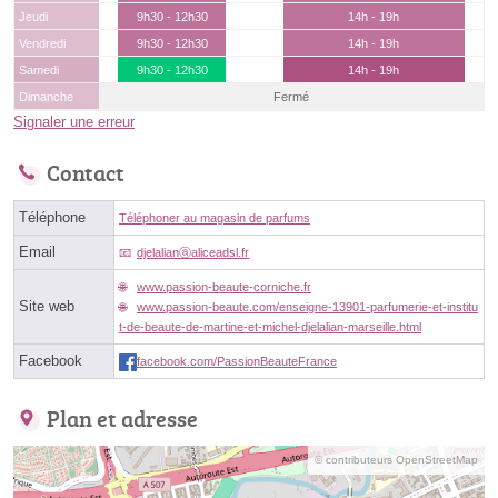
Jeudi
9h30 - 12h30
14h - 19h
Vendredi
9h30 - 12h30
14h - 19h
Samedi
9h30 - 12h30
14h - 19h
Dimanche
Fermé
Signaler une erreur
Contact
Téléphone
Téléphoner au magasin de parfums
Email
djelalianⓐaliceadsl.fr
www.passion-beaute-corniche.fr
Site web
www.passion-beaute.com/enseigne-13901-parfumerie-et-institu
t-de-beaute-de-martine-et-michel-djelalian-marseille.html
Facebook
facebook.com/PassionBeauteFrance
Plan et adresse
© contributeurs OpenStreetMap