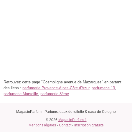
Retrouvez cette page "Cosmoligne avenue de Mazargues" en partant
des liens :
parfumerie Provence-Alpes-Côte d'Azur
,
parfumerie 13
,
parfumerie Marseille
,
parfumerie 8ème
.
MagasinParfum - Parfums, eaux de toilette & eaux de Cologne
© 2026
MagasinParfum.fr
Mentions légales
-
Contact
-
Inscription gratuite