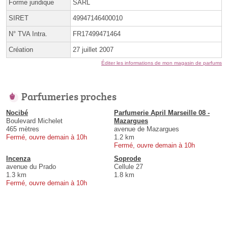
Forme juridique
SARL
SIRET
49947146400010
N° TVA Intra.
FR17499471464
Création
27 juillet 2007
Éditer les informations de mon magasin de parfums
Parfumeries proches
Nocibé
Parfumerie April Marseille 08 -
Boulevard Michelet
Mazargues
465 mètres
avenue de Mazargues
Fermé, ouvre demain à 10h
1.2 km
Fermé, ouvre demain à 10h
Incenza
Soprode
avenue du Prado
Cellule 27
1.3 km
1.8 km
Fermé, ouvre demain à 10h