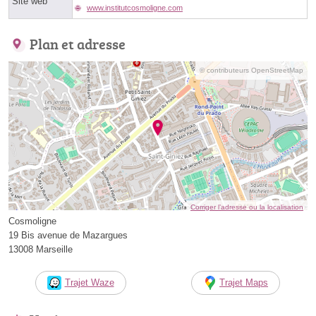
Site web
www.institutcosmoligne.com
Plan et adresse
© contributeurs OpenStreetMap
Corriger l’adresse ou la localisation
Cosmoligne
19 Bis avenue de Mazargues
13008 Marseille
Trajet Waze
Trajet Maps