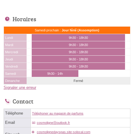
Horaires
Samedi prochain :
Jour férié (Assomption)
Lundi
9h30 - 18h30
Mardi
9h30 - 18h30
Mercredi
9h30 - 18h30
Jeudi
9h30 - 18h30
Vendredi
9h30 - 18h30
Samedi
9h30 - 14h
Dimanche
Fermé
Signaler une erreur
Contact
Téléphone
Téléphoner au magasin de parfums
Email
cosmoligneⓐoutlook.fr
cosmolignedayspas.site-solocal.com