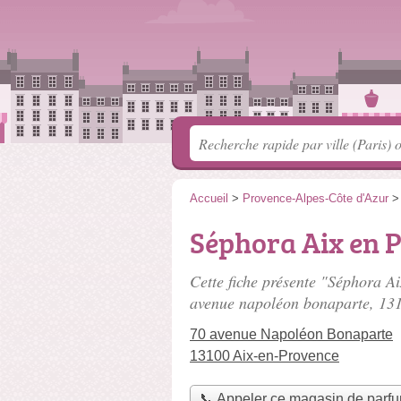
Accueil
>
Provence-Alpes-Côte d'Azur
Séphora Aix en 
Cette fiche présente "Séphora A
avenue napoléon bonaparte
, 13
70 avenue Napoléon Bonaparte
13100 Aix-en-Provence
📞 Appeler ce magasin de parf