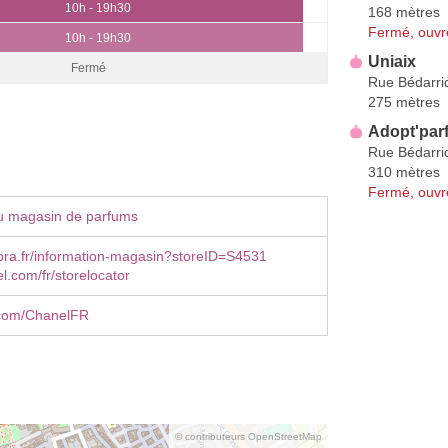
10h - 19h30
168 mètres
Fermé, ouvr
10h - 19h30
Uniaix
Fermé
Rue Bédarri
275 mètres
Adopt'par
Rue Bédarri
310 mètres
Fermé, ouvr
u magasin de parfums
ra.fr/information-magasin?storeID=S4531
.com/fr/storelocator
com/ChanelFR
© contributeurs OpenStreetMap