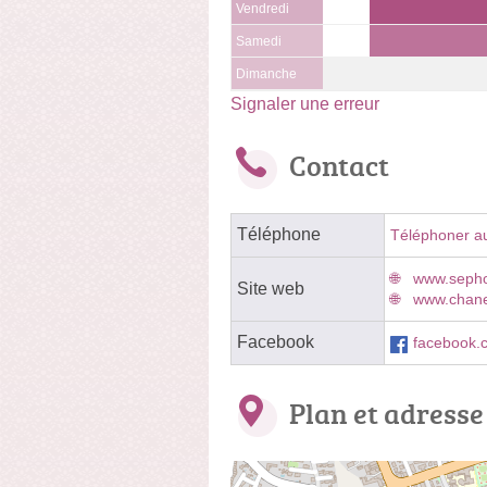
Vendredi
Samedi
Dimanche
Signaler une erreur
Contact
Téléphone
Téléphoner a
www.sepho
Site web
www.chanel
Facebook
facebook.
Plan et adresse