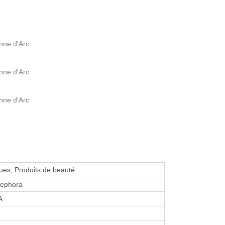
nne d'Arc
nne d'Arc
nne d'Arc
es, Produits de beauté
Sephora
A