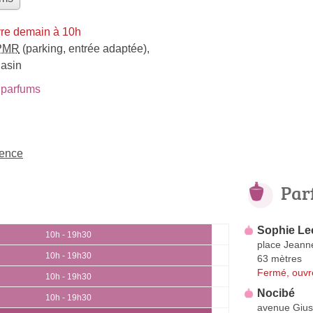
re demain à 10h
PMR
(parking, entrée adaptée)
,
gasin
parfums
vence
Par
Sophie Le
10h - 19h30
place Jeann
10h - 19h30
63 mètres
Fermé, ouvr
10h - 19h30
Nocibé
10h - 19h30
avenue Gius