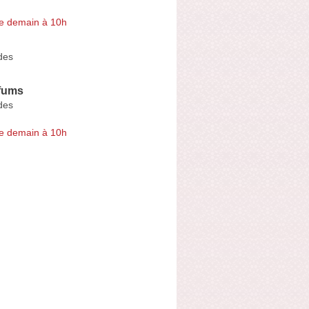
e demain à 10h
des
fums
des
e demain à 10h