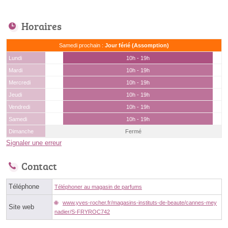
Horaires
Samedi prochain :
Jour férié (Assomption)
Lundi
10h - 19h
Mardi
10h - 19h
Mercredi
10h - 19h
Jeudi
10h - 19h
Vendredi
10h - 19h
Samedi
10h - 19h
Dimanche
Fermé
Signaler une erreur
Contact
Téléphone
Téléphoner au magasin de parfums
www.yves-rocher.fr/magasins-instituts-de-beaute/cannes-mey
Site web
nadier/S-FRYROC742