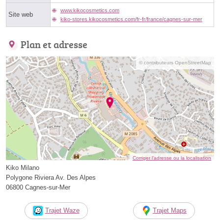
www.kikocosmetics.com
Site web
kiko-stores.kikocosmetics.com/fr-fr/france/cagnes-sur-mer
Plan et adresse
© contributeurs OpenStreetMap
Corriger l’adresse ou la localisation
Kiko Milano
Polygone Riviera Av. Des Alpes
06800 Cagnes-sur-Mer
Trajet Waze
Trajet Maps