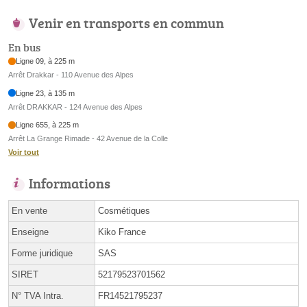
Venir en transports en commun
En bus
Ligne 09, à 225 m
Arrêt Drakkar - 110 Avenue des Alpes
Ligne 23, à 135 m
Arrêt DRAKKAR - 124 Avenue des Alpes
Ligne 655, à 225 m
Arrêt La Grange Rimade - 42 Avenue de la Colle
Voir tout
Informations
En vente
Cosmétiques
Enseigne
Kiko France
Forme juridique
SAS
SIRET
52179523701562
N° TVA Intra.
FR14521795237