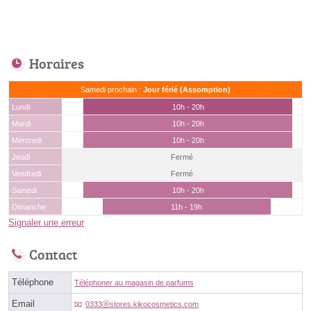
Horaires
Samedi prochain :
Jour férié (Assomption)
Lundi
10h - 20h
Mardi
10h - 20h
Mercredi
10h - 20h
Jeudi
Fermé
Vendredi
Fermé
Samedi
10h - 20h
Dimanche
11h - 19h
Signaler une erreur
Contact
Téléphone
Téléphoner au magasin de parfums
Email
0333ⓐstores.kikocosmetics.com