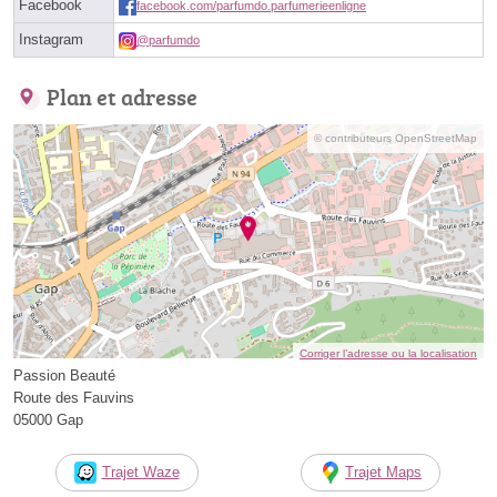
Facebook
facebook.com/parfumdo.parfumerieenligne
Instagram
@parfumdo
Plan et adresse
© contributeurs OpenStreetMap
Corriger l’adresse ou la localisation
Passion Beauté
Route des Fauvins
05000 Gap
Trajet Waze
Trajet Maps