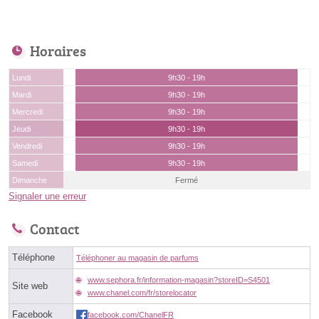
Horaires
Lundi
9h30 - 19h
Mardi
9h30 - 19h
Mercredi
9h30 - 19h
Jeudi
9h30 - 19h
Vendredi
9h30 - 19h
Samedi
9h30 - 19h
Dimanche
Fermé
Signaler une erreur
Contact
Téléphone
Téléphoner au magasin de parfums
www.sephora.fr/information-magasin?storeID=S4501
Site web
www.chanel.com/fr/storelocator
Facebook
facebook.com/ChanelFR