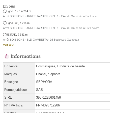
En bus
Ligne 5127, à 214 m
Arrêt SOISSONS - ARRET JARDIN HORTI 1 - 2 Av du Gal et de la Div Leclerc
Ligne 533, à 214 m
Arrêt SOISSONS - ARRET JARDIN HORTI 1 - 2 Av du Gal et de la Div Leclerc
533TAD, à 331 m
Arrêt SOISSONS - BLD GAMBETTA - 16 Boulevard Gambetta
Voir tout
Informations
En vente
Cosmétiques, Produits de beauté
Marques
Chanel, Sephora
Enseigne
SEPHORA
Forme juridique
SAS
SIRET
39371228601456
N° TVA Intra.
FR74393712286