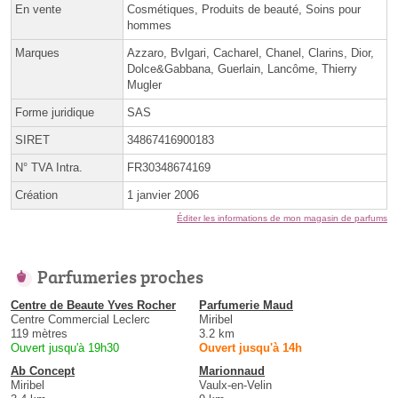
En vente
Cosmétiques, Produits de beauté, Soins pour
hommes
Marques
Azzaro, Bvlgari, Cacharel, Chanel, Clarins, Dior,
Dolce&Gabbana, Guerlain, Lancôme, Thierry
Mugler
Forme juridique
SAS
SIRET
34867416900183
N° TVA Intra.
FR30348674169
Création
1 janvier 2006
Éditer les informations de mon magasin de parfums
Parfumeries proches
Centre de Beaute Yves Rocher
Parfumerie Maud
Centre Commercial Leclerc
Miribel
119 mètres
3.2 km
Ouvert jusqu'à 19h30
Ouvert jusqu'à 14h
Ab Concept
Marionnaud
Miribel
Vaulx-en-Velin